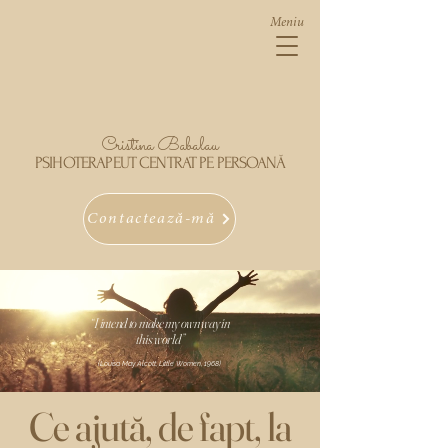
Meniu
Cristina Babalau
PSIHOTERAPEUT CENTRAT PE PERSOANĂ
Contactează-mă
“
I intend to make my own way in
this world
”
(Louisa May Alcott, Little Women, 1968)
Ce ajută, de fapt, la