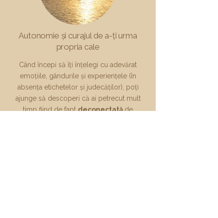
Autonomie și curajul de a-ți urma
propria cale
Când începi să îți înțelegi cu adevărat
emoțiile, gândurile și experiențele (în
absența etichetelor și judecăților), poți
ajunge să descoperi că ai petrecut mult
timp fiind de fapt
deconectată
de
propriile tale sentimente și dorințe reale,
sau că ai luat decizii care nu se aliniază cu
cine ești cu adevărat.
O relație terapeutică în care nu te simți nici
judecată, nici împinsă într-o direcție sau
alta, este un element central în dezvoltarea
autonomiei
. O astfel de relație creează un
spațiu în care ești liberă să iei propriile