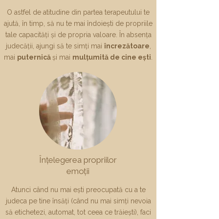
O astfel de atitudine din partea terapeutului te
ajută, în timp, să nu te mai îndoiești de propriile
tale capacități și de propria valoare. În absența
judecății, ajungi să te simți mai
încrezătoare
,
mai
puternică
și mai
mulțumită de cine ești
.​​
Înțelegerea propriilor
emoții
Atunci când nu mai ești preocupată cu a te
judeca pe tine însăți (când nu mai simți nevoia
să etichetezi, automat, tot ceea ce trăiești), faci