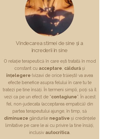
Vindecarea stimei de sine și a
încrederii în sine
O relație terapeutică în care ești tratată în mod
constant cu
acceptare
,
căldură
și
înțelegere
(vizavi de orice trăiești) va avea
efecte benefice asupra felului în care tu te
tratezi pe tine însăți. În termeni simpli, poți să îl
vezi ca pe un efect de
“
contagiune
”
. În acest
fel, n
on-judecata (acceptarea empatică) din
partea terapeutului ajunge, în timp, să
diminueze
gândurile
negative
și credințele
limitative pe care le ai cu privire la tine însăți,
inclusiv
autocritica
.