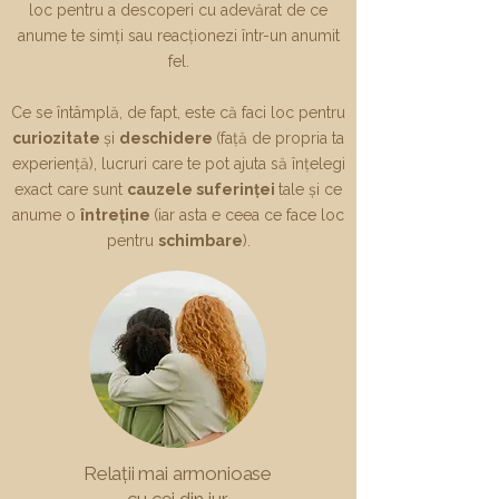
loc pentru a descoperi cu adevărat de ce
anume te simți sau reacționezi într-un anumit
fel.
Ce se întâmplă, de fapt, este că faci loc pentru
curiozitate
și
deschidere
(față de propria ta
experiență), lucruri care te pot ajuta să înțelegi
exact care sunt
cauzele suferinței
tale și ce
anume o
întreține
(iar asta e ceea ce face loc
pentru
schimbare
).
Relații mai armonioase