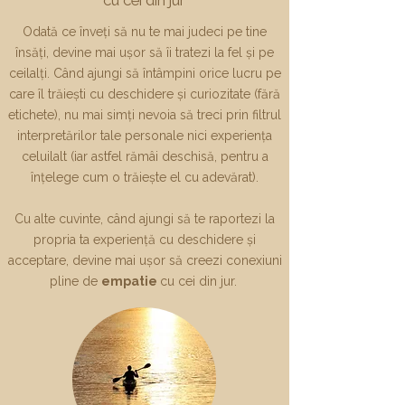
cu cei din jur
Odată ce înveți să nu te mai judeci pe tine
însăți, devine mai ușor să îi tratezi la fel și pe
ceilalți. Când ajungi să întâmpini orice lucru pe
care îl trăiești cu deschidere și curiozitate (fără
etichete), nu mai simți nevoia să treci prin filtrul
interpretărilor tale personale nici experiența
celuilalt (iar astfel rămâi deschisă, pentru a
înțelege cum o trăiește el cu adevărat).
Cu alte cuvinte, când ajungi să te raportezi la
propria ta experiență cu deschidere și
acceptare, devine mai ușor să creezi conexiuni
pline de
empatie
cu cei din jur​.