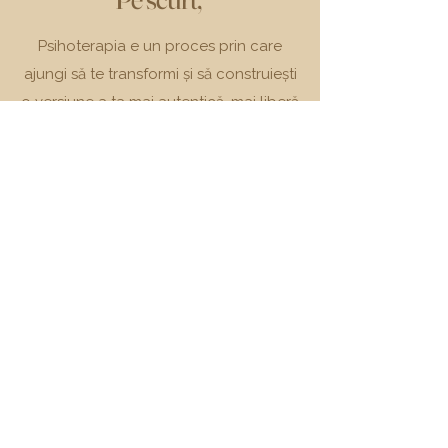
Psihoterapia e un proces prin care
ajungi să te transformi și să construiești
o versiune a ta mai autentică, mai liberă
și mai puternică. Nu este doar despre a
rezolva anumite probleme, iar asta
necesită timp și răbdare.
Dacă îți dorești să construiești
această
versiune diferită a ta...
Hai să lucrăm împreună