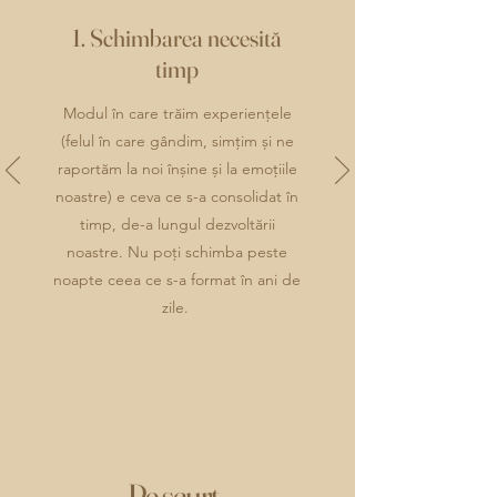
1. Schimbarea necesită
timp
Modul în care trăim experiențele
(felul în care gândim, simțim și ne
raportăm la noi înșine și la emoțiile
noastre) e ceva ce s-a consolidat în
timp, de-a lungul dezvoltării
noastre. Nu poți schimba peste
noapte ceea ce s-a format în ani de
zile.
Pe scurt,